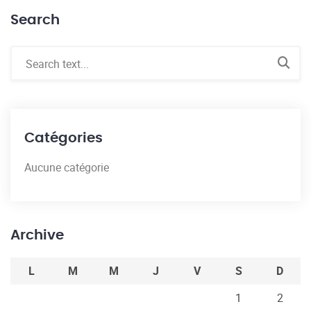
Search
Catégories
Aucune catégorie
Archive
L
M
M
J
V
S
D
1
2